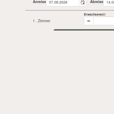
Anreise
Abreise
Erwachsene(r)
1
. Zimmer
August 
Mo
Di
Mi
Do
3
4
5
6
10
11
12
13
17
18
19
20
24
25
26
27