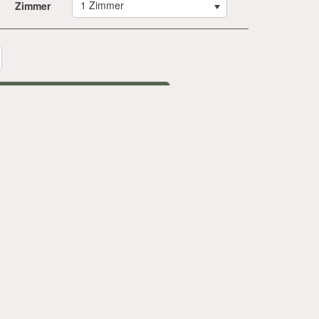
1 Zimmer
Zimmer
ember 2026
Do
Fr
Sa
So
3
4
5
6
10
11
12
13
17
18
19
20
24
25
26
27