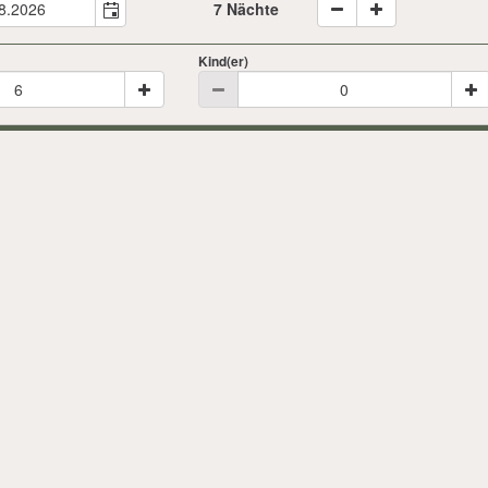
7 Nächte
Kind(er)
Angebote suchen
2026
Sept
Fr
Sa
So
Mo
Di
Mi
1
2
1
2
7
8
9
7
8
9
14
15
16
14
15
16
21
22
23
21
22
23
28
29
30
28
29
30