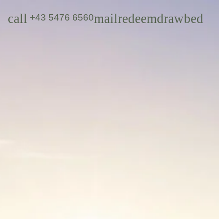
call
mail
redeem
draw
bed
+43 5476 6560