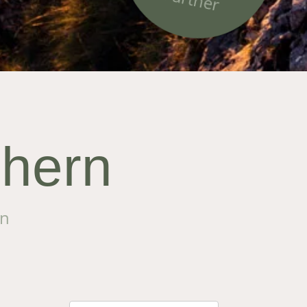
chern
en