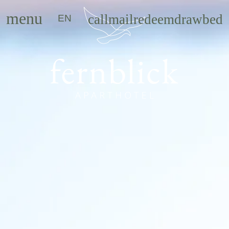
menu
call
mail
redeem
draw
bed
EN