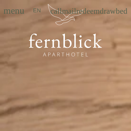
menu
call
mail
redeem
draw
bed
EN