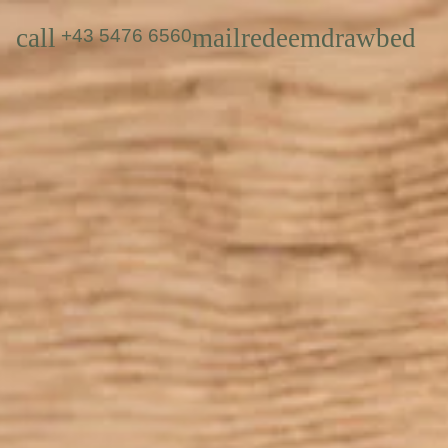
call
mail
redeem
draw
bed
+43 5476 6560